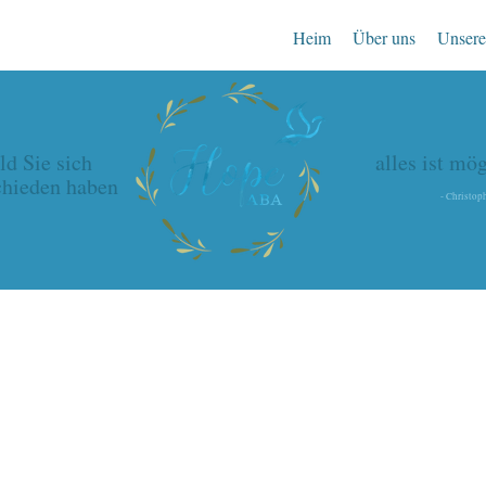
Heim
Über uns
Unsere
ld Sie sich
alles ist mög
chieden haben
- Christop